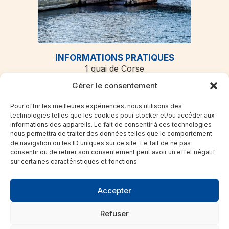
INFORMATIONS PRATIQUES
1 quai de Corse
75181 Paris cedex 04
Gérer le consentement
Mail.
Nous contacter
Pour offrir les meilleures expériences, nous utilisons des
Tél.
01 44 32 83 47
technologies telles que les cookies pour stocker et/ou accéder aux
informations des appareils. Le fait de consentir à ces technologies
nous permettra de traiter des données telles que le comportement
LIENS UTILES
de navigation ou les ID uniques sur ce site. Le fait de ne pas
L’institution
consentir ou de retirer son consentement peut avoir un effet négatif
sur certaines caractéristiques et fonctions.
Le juge économique
Les missions
La communication
Accepter
Liens utiles
Refuser