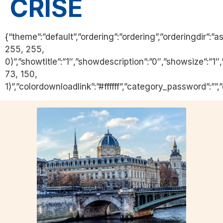
CRISE
{“theme”:”default”,”ordering”:”ordering”,”orderingdir”:
255, 255,
0)”,”showtitle”:”1″,”showdescription”:”0″,”showsize”:”
73, 150,
1)”,”colordownloadlink”:”#ffffff”,”category_password”:””